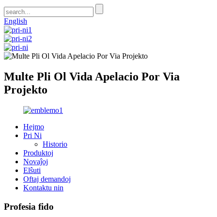
English
Multe Pli Ol Vida Apelacio Por Via
Projekto
Hejmo
Pri Ni
Historio
Produktoj
Novaĵoj
Elŝuti
Oftaj demandoj
Kontaktu nin
Profesia fido