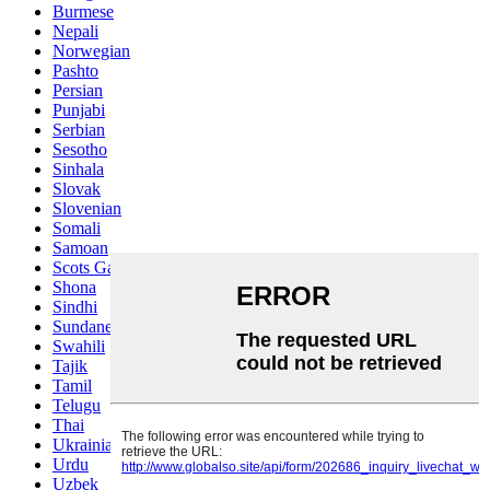
Burmese
Nepali
Norwegian
Pashto
Persian
Punjabi
Serbian
Sesotho
Sinhala
Slovak
Slovenian
Somali
Samoan
Scots Gaelic
Shona
Sindhi
Sundanese
Swahili
Tajik
Tamil
Telugu
Thai
Ukrainian
Urdu
Uzbek