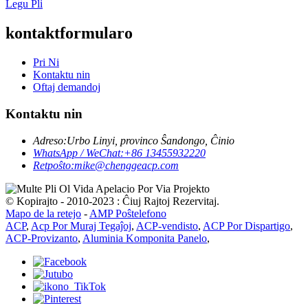
Legu Pli
kontaktformularo
Pri Ni
Kontaktu nin
Oftaj demandoj
Kontaktu nin
Adreso:
Urbo Linyi, provinco Ŝandongo, Ĉinio
WhatsApp / WeChat:
+86 13455932220
Retpoŝto:
mike@chenggeacp.com
© Kopirajto - 2010-2023 : Ĉiuj Rajtoj Rezervitaj.
Mapo de la retejo
-
AMP Poŝtelefono
ACP
,
Acp Por Muraj Tegaĵoj
,
ACP-vendisto
,
ACP Por Dispartigo
,
ACP-Provizanto
,
Aluminia Komponita Panelo
,