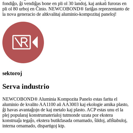
fondiĝo, ĝi vendiĝas bone en pli ol 30 landoj, kaj ankaŭ furoras en
pli ol 80 urboj en Ĉinio. NEWCOBOND® fariĝas reprezentanto de
la nova generacio de altkvalitaj aluminio-kompozitaj paneloj!
sektoroj
Serva industrio
NEWCOBOND® Aluminia Kompozita Panelo estas farita el
aluminio de kvalito AA1100 aŭ AA3003 kaj ekologie amika plasto,
ĝi havas avantaĝojn de kaj metalo kaj plasto. ACP estas unu el la
plej popularaj konstrumaterialoj tutmonde uzata por ekstera
konstruaĵa tegaĵo, ekstera butikfasada ornamado, ŝildoj, afiŝtabuloj,
interna ornamado, dispartigoj ktp.