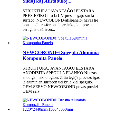
Ŝildoj kaj Afiŝtabuloj...
STRUKTURAJ AVANTAĜOJ ELSTARA
PRES-EFIKO Pro la UV-presa tegaĵo sur la
surfaco, NEWCOBOND-afiŝpaneloj havas tre
bonan adhero-forton al presinko, kiu povas
certigi la daŭrivon...
NEWCOBOND® Spegula Aluminia
Komponita Panelo
STRUKTURAJ AVANTAĜOJ ELSTARA
ANODIZITA SPEGULA FLANKO Ni uzas
anodigan teknologion, ĉi tiu tegaĵa procezo igas
la aluminian surfacon tiel brila kiel spegulo.
OEM-SERVO NEWCOBOND povas provizi
OEM-serv...