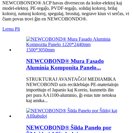
NEWCOBONDO® ACP ​​havas diversecon da kolor-elektoj kaj
model-elektoj. PE-tegaĵo, PVDF-tegaĵo, solidaj koloroj, brilaj
koloroj, naturaj koloroj, spegulaj, brositaj, negrave kiun vi serĉas, vi
ĉiam povas trovi ĝin en NEWCOBONDO®.
Lernu Pli
NEWCOBOND® Mura Fasado
Aluminia Komponita Panelo...
STRUKTURAJ AVANTAĜOJ MEDIAMIKA
NEWCOBOND uzis recikleblajn PE-materialojn
importitajn el Japanio kaj Koreio, kunmetis ilin
per pura AA1100-aluminio, ĝi estas tute netoksa
kaj amika...
NEWCOBOND® Ŝilda Panelo por