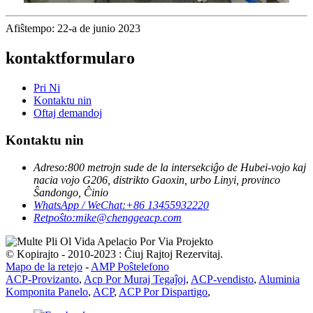
Afiŝtempo: 22-a de junio 2023
kontaktformularo
Pri Ni
Kontaktu nin
Oftaj demandoj
Kontaktu nin
Adreso:
800 metrojn sude de la intersekciĝo de Hubei-vojo kaj
nacia vojo G206, distrikto Gaoxin, urbo Linyi, provinco
Ŝandongo, Ĉinio
WhatsApp / WeChat:
+86 13455932220
Retpoŝto:
mike@chenggeacp.com
© Kopirajto - 2010-2023 : Ĉiuj Rajtoj Rezervitaj.
Mapo de la retejo
-
AMP Poŝtelefono
ACP-Provizanto
,
Acp Por Muraj Tegaĵoj
,
ACP-vendisto
,
Aluminia
Komponita Panelo
,
ACP
,
ACP Por Dispartigo
,