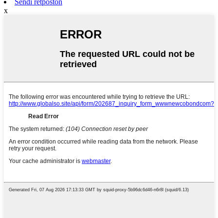
Sendi retpoŝton
x