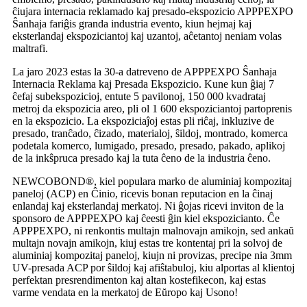
ĉiujara internacia reklamado kaj presado-ekspozicio APPPEXPO
Ŝanhaja fariĝis granda industria evento, kiun hejmaj kaj
eksterlandaj ekspoziciantoj kaj uzantoj, aĉetantoj neniam volas
maltrafi.
La jaro 2023 estas la 30-a datreveno de APPPEXPO Ŝanhaja
Internacia Reklama kaj Presada Ekspozicio. Kune kun ĝiaj 7
ĉefaj subekspozicioj, entute 5 pavilonoj, 150 000 kvadrataj
metroj da ekspozicia areo, pli ol 1 600 ekspoziciantoj partoprenis
en la ekspozicio. La ekspoziciaĵoj estas pli riĉaj, inkluzive de
presado, tranĉado, ĉizado, materialoj, ŝildoj, montrado, komerca
podetala komerco, lumigado, presado, presado, pakado, aplikoj
de la inkŝpruca presado kaj la tuta ĉeno de la industria ĉeno.
NEWCOBOND®, kiel populara marko de aluminiaj kompozitaj
paneloj (ACP) en Ĉinio, ricevis bonan reputacion en la ĉinaj
enlandaj kaj eksterlandaj merkatoj. Ni ĝojas ricevi inviton de la
sponsoro de APPPEXPO kaj ĉeesti ĝin kiel ekspozicianto. Ĉe
APPPEXPO, ni renkontis multajn malnovajn amikojn, sed ankaŭ
multajn novajn amikojn, kiuj estas tre kontentaj pri la solvoj de
aluminiaj kompozitaj paneloj, kiujn ni provizas, precipe nia 3mm
UV-presada ACP por ŝildoj kaj afiŝtabuloj, kiu alportas al klientoj
perfektan presrendimenton kaj altan kostefikecon, kaj estas
varme vendata en la merkatoj de Eŭropo kaj Usono!