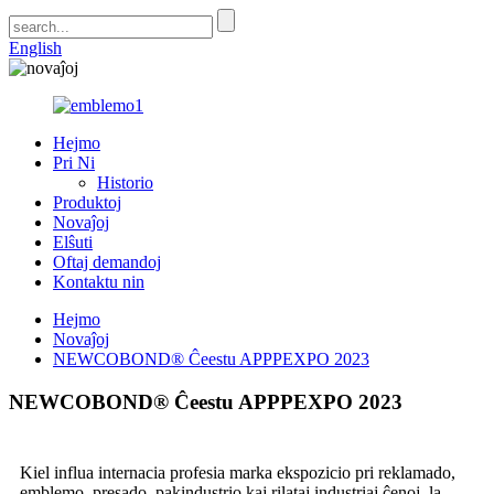
English
Hejmo
Pri Ni
Historio
Produktoj
Novaĵoj
Elŝuti
Oftaj demandoj
Kontaktu nin
Hejmo
Novaĵoj
NEWCOBOND® Ĉeestu APPPEXPO 2023
NEWCOBOND® Ĉeestu APPPEXPO 2023
Kiel influa internacia profesia marka ekspozicio pri reklamado,
emblemo, presado, pakindustrio kaj rilataj industriaj ĉenoj, la