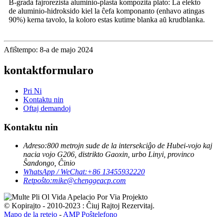
B-grada fajrorezista aluminio-plasta kompozita plato: La elekto
de aluminio-hidroksido kiel la ĉefa komponanto (enhavo atingas
90%) kerna tavolo, la koloro estas kutime blanka aŭ krudblanka.
Afiŝtempo: 8-a de majo 2024
kontaktformularo
Pri Ni
Kontaktu nin
Oftaj demandoj
Kontaktu nin
Adreso:
800 metrojn sude de la intersekciĝo de Hubei-vojo kaj
nacia vojo G206, distrikto Gaoxin, urbo Linyi, provinco
Ŝandongo, Ĉinio
WhatsApp / WeChat:
+86 13455932220
Retpoŝto:
mike@chenggeacp.com
© Kopirajto - 2010-2023 : Ĉiuj Rajtoj Rezervitaj.
Mapo de la retejo
-
AMP Poŝtelefono