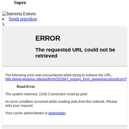
Supro
Sendi retpoŝton
x