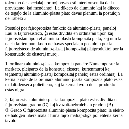
toleremo de specialaj normoj povas esti interkonsentita de la
provizantoj kaj mendantoj. La dikeco de aluminio kaj la dikeco
de tegaĵo de la aluminio-plasta plato devas plenumi la postulojn
de Tabelo 3.
Postuloj por fajroprotekta funkcio de aluminio-plastaj paneloj
Laŭ la fajrorezisteco, ĝi estas dividita en ordinaran tipon kaj
fajrorezistan tipon el aluminio-plasta kompozita plato, kaj nun la
nacia kurtenmura kodo ne havas specialajn postulojn por la
fajrorezisteco de aluminio-plastaj kompozitaj platproduktoj por la
konstruado de eksteraj muroj.
1, ordinara aluminio-plasta kompozita panelo: Nuntempe sur la
merkato, plejparto de la konstruaj eksteraj kurtenmuroj kaj
tegmentaj aluminio-plastaj kompozitaj paneloj estas ordinaraj. La
kerna tavolo de la ordinara aluminio-plasta kompozita plato estas
malalt-denseca polietileno, kaj la kerna tavolo de la produkto
estas nigra.
2, fajrorezista aluminio-plasta kompozita plato estas dividita en
fajrorezistan gradon (C) kaj kvazaŭ-nebruleblan gradon (B).
① Grado C fajrorezista aluminio-plasta kompozita plato: la elekto
de halogen-libera malalt-fuma fajro-malrapidiga polietilena kerna
tavolo.