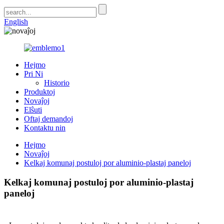
English
Hejmo
Pri Ni
Historio
Produktoj
Novaĵoj
Elŝuti
Oftaj demandoj
Kontaktu nin
Hejmo
Novaĵoj
Kelkaj komunaj postuloj por aluminio-plastaj paneloj
Kelkaj komunaj postuloj por aluminio-plastaj
paneloj