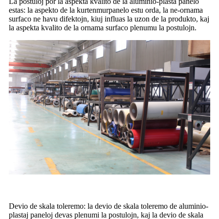
La postuloj por la aspekta kvalito de la aluminio-plasta panelo
estas: la aspekto de la kurtenmurpanelo estu orda, la ne-ornama
surfaco ne havu difektojn, kiuj influas la uzon de la produkto, kaj
la aspekta kvalito de la ornama surfaco plenumu la postulojn.
Devio de skala toleremo: la devio de skala toleremo de aluminio-
plastaj paneloj devas plenumi la postulojn, kaj la devio de skala