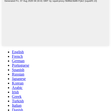
English
French
German
Portuguese
Spanish
Russian
Japanese
Korean
Arabic
Irish
Greek
Turkish
Italian
Danish